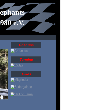
ephants
980 e.V.