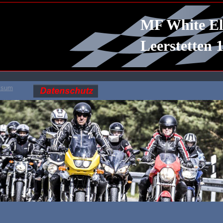
MF White El
Leerstetten 1